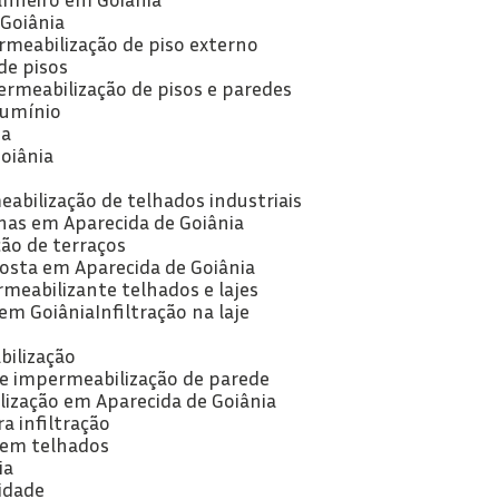
 Goiânia
rmeabilização de piso externo
de pisos
ermeabilização de pisos e paredes
lumínio
ia
oiânia
abilização de telhados industriais
has em Aparecida de Goiânia
ão de terraços
posta em Aparecida de Goiânia
rmeabilizante telhados e lajes
 em Goiânia
Infiltração na laje
bilização
 de impermeabilização de parede
lização em Aparecida de Goiânia
ra infiltração
o em telhados
ia
idade