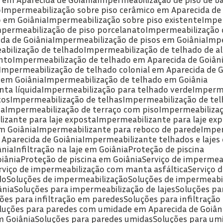
o
Impermeabilização sobre piso cerâmico em Aparecida de
o em Goiânia
Impermeabilização sobre piso existente
Impe
mpermeabilização de piso porcelanato
Impermeabilização 
da de Goiânia
Impermeabilização de pisos em Goiânia
Imp
abilização de telhado
Impermeabilização de telhado de a
nto
Impermeabilização de telhado em Aparecida de Goiân
Impermeabilização de telhado colonial em Aparecida de G
 em Goiânia
Impermeabilização de telhado em Goiânia
ta líquida
Impermeabilização para telhado verde
Imperme
cos
Impermeabilização de telhas
Impermeabilização de tel
ia
Impermeabilização de terraço com piso
Impermeabilizaç
izante para laje exposta
Impermeabilizante para laje ex
m Goiânia
Impermeabilizante para reboco de parede
Impe
 Aparecida de Goiânia
Impermeabilizante telhados e lajes
ânia
Infiltração na laje em Goiânia
Proteção de piscina
oiânia
Proteção de piscina em Goiânia
Serviço de impermea
erviço de impermeabilização com manta asfáltica
Serviço
do
Soluções de impermeabilização
Soluções de impermeabi
ânia
Soluções para impermeabilização de lajes
Soluções pa
ções para infiltração em paredes
Soluções para infiltraçã
oluções para paredes com umidade em Aparecida de Goiân
m Goiânia
Soluções para paredes umidas
Soluções para um