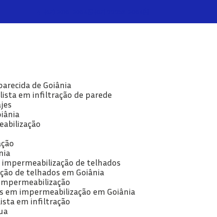
(62) 3016-3064
(62) 99958-3064
parecida de Goiânia
lista em infiltração de parede
jes
oiânia
eabilização
ação
nia
e impermeabilização de telhados
ção de telhados em Goiânia
 impermeabilização
as em impermeabilização em Goiânia
lista em infiltração
ua