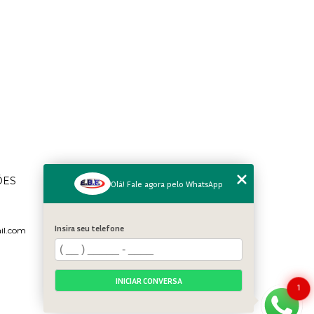
MENU
ÕES
Olá! Fale agora pelo WhatsApp
Home
Quem somos
Serviços
Insira seu telefone
il.com
Galeria
Contato
Categorias
INICIAR CONVERSA
1
Mapa do site