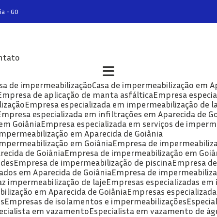
ia - GO
ontato
asa de impermeabilização
Casa de impermeabilização em A
Empresa de aplicação de manta asfáltica
Empresa especia
lização
Empresa especializada em impermeabilização de la
Empresa especializada em infiltrações em Aparecida de G
 em Goiânia
Empresa especializada em serviços de imperm
 impermeabilização em Aparecida de Goiânia
 impermeabilização em Goiânia
Empresa de impermeabiliz
recida de Goiânia
Empresa de impermeabilização em Goiâ
edes
Empresa de impermeabilização de piscina
Empresa d
ados em Aparecida de Goiânia
Empresa de impermeabiliza
az impermeabilização de laje
Empresas especializadas em
ilização em Aparecida de Goiânia
Empresas especializad
es
Empresas de isolamentos e impermeabilizações
Especia
pecialista em vazamento
Especialista em vazamento de ág