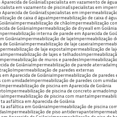
 Aparecida de Goiânia
Especialista em vazamento de águ
ecialista em vazamento de piscina
Especialistas em imper
m Aparecida de Goiânia
Especialistas em impermeabilizaçã
lização de caixa d água
Impermeabilização de caixa d águ
Goiânia
Impermeabilização de chão
Impermeabilização co
cida de Goiânia
Impermeabilização de drywall em Goiânia
Impermeabilização interna de parede em Aparecida de Goi
em Goiânia
Impermeabilização de laje
Impermeabilização de
a de Goiânia
Impermeabilização de laje caseira
Impermeabi
mpermeabilização de laje exposta
Impermeabilização de la
da
Impermeabilização de lajes e telhados
Impermeabilizaç
Impermeabilização de muros e paredes
Impermeabilizaçã
cida de Goiânia
Impermeabilização de parede aterrada
Im
tração
Impermeabilização de paredes externas
s em Aparecida de Goiânia
Impermeabilização de paredes 
as com umidade
Impermeabilização de paredes com umida
a
Impermeabilização de piscina em Aparecida de Goiânia
eto
Impermeabilização de piscina de concreto armado
Imp
ia
Impermeabilização de piscina com manta
Impermeabili
ta asfáltica em Aparecida de Goiânia
ta asfáltica em Goiânia
Impermeabilização de piscina c
das
Impermeabilização de piso antiderrapante
Impermeabi
 em Aparecida de Goiânia
Impermeabilização de piso de b