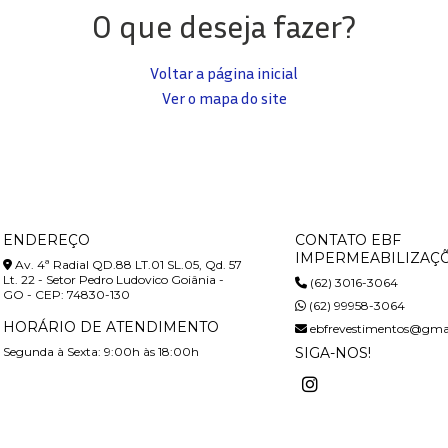
O que deseja fazer?
Voltar a página inicial
Ver o mapa do site
ENDEREÇO
CONTATO EBF
IMPERMEABILIZAÇ
Av. 4ª Radial QD.88 LT.01 SL.05, Qd. 57
Lt. 22 - Setor Pedro Ludovico Goiânia -
(62) 3016-3064
GO - CEP: 74830-130
(62) 99958-3064
HORÁRIO DE ATENDIMENTO
ebfrevestimentos@gma
Segunda à Sexta: 9:00h às 18:00h
SIGA-NOS!