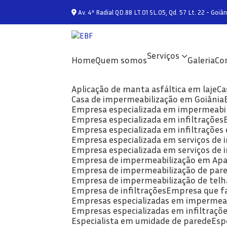
Av. 4ª Radial QD.88 LT.01 SL.05, Qd. 57 Lt. 22 - Goiân
Serviços
Home
Quem somos
Galeria
C
Aplicação de manta asfáltica em laje
C
Casa de impermeabilização em Goiânia
Empresa especializada em impermeabi
Empresa especializada em infiltrações
Empresa especializada em infiltrações
Empresa especializada em serviços de
Empresa especializada em serviços de
Empresa de impermeabilização em Apa
Empresa de impermeabilização de par
Empresa de impermeabilização de telh
Empresa de infiltrações
Empresa que f
Empresas especializadas em impermeab
Empresas especializadas em infiltraçõ
Especialista em umidade de parede
Es