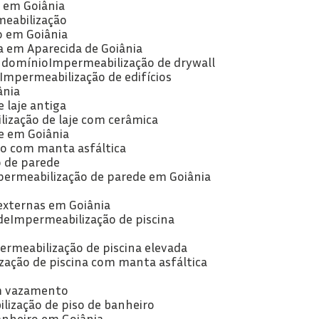
a em Goiânia
meabilização
o em Goiânia
a em Aparecida de Goiânia
ndomínio
Impermeabilização de drywall
Impermeabilização de edifícios
ânia
 laje antiga
lização de laje com cerâmica
je em Goiânia
ão com manta asfáltica
o de parede
permeabilização de parede em Goiânia
externas em Goiânia
de
Impermeabilização de piscina
ermeabilização de piscina elevada
zação de piscina com manta asfáltica
om vazamento
lização de piso de banheiro
anheiro em Goiânia