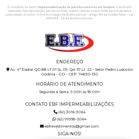
O conteúdo do texto "
Impermeabilização de paredes externas em Goiânia
" é de direito
reservado. Sua reprodução, parcial ou total, mesmo citando nossos links, é proibida sem a
autorização do autor. Crime de violação de direito autoral – artigo 184 do Código Penal –
Lei
9610/98 - Lei de direitos autorais
.
ENDEREÇO
Av. 4ª Radial QD.88 LT.01 SL.05, Qd. 57 Lt. 22 - Setor Pedro Ludovico
Goiânia - GO - CEP: 74830-130
HORÁRIO DE ATENDIMENTO
Segunda à Sexta: 9:00h às 18:00h
CONTATO EBF IMPERMEABILIZAÇÕES
(62) 3016-3064
(62) 99958-3064
ebfrevestimentos@gmail.com
SIGA-NOS!