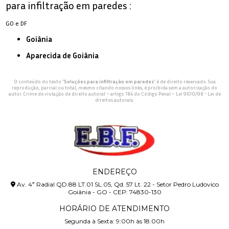
para infiltração em paredes :
GO e DF
Goiânia
Aparecida de Goiânia
O conteúdo do texto "
Soluções para infiltração em paredes
" é de direito reservado. Sua
reprodução, parcial ou total, mesmo citando nossos links, é proibida sem a autorização do
autor. Crime de violação de direito autoral – artigo 184 do Código Penal –
Lei 9610/98 - Lei de
direitos autorais
.
ENDEREÇO
Av. 4ª Radial QD.88 LT.01 SL.05, Qd. 57 Lt. 22 - Setor Pedro Ludovico
Goiânia - GO - CEP: 74830-130
HORÁRIO DE ATENDIMENTO
Segunda à Sexta: 9:00h às 18:00h