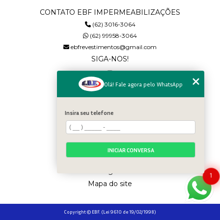
CONTATO EBF IMPERMEABILIZAÇÕES
(62) 3016-3064
(62) 99958-3064
ebfrevestimentos@gmail.com
SIGA-NOS!
Olá! Fale agora pelo WhatsApp
MENU
Home
Insira seu telefone
Quem somos
Serviços
Galeria
INICIAR CONVERSA
Contato
Categorias
1
Mapa do site
Copyright © EBF. (Lei 9610 de 19/02/1998)