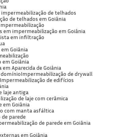
ação
nia
e impermeabilização de telhados
ção de telhados em Goiânia
 impermeabilização
as em impermeabilização em Goiânia
lista em infiltração
ua
a em Goiânia
meabilização
o em Goiânia
a em Aparecida de Goiânia
ndomínio
Impermeabilização de drywall
Impermeabilização de edifícios
ânia
 laje antiga
lização de laje com cerâmica
je em Goiânia
ão com manta asfáltica
o de parede
permeabilização de parede em Goiânia
externas em Goiânia