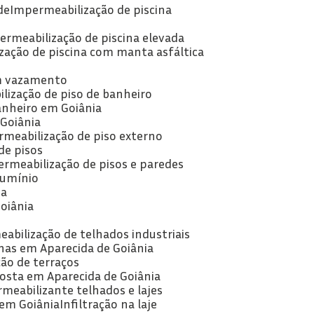
de
Impermeabilização de piscina
ermeabilização de piscina elevada
zação de piscina com manta asfáltica
om vazamento
lização de piso de banheiro
anheiro em Goiânia
 Goiânia
rmeabilização de piso externo
de pisos
ermeabilização de pisos e paredes
lumínio
ia
oiânia
abilização de telhados industriais
has em Aparecida de Goiânia
ão de terraços
posta em Aparecida de Goiânia
rmeabilizante telhados e lajes
 em Goiânia
Infiltração na laje