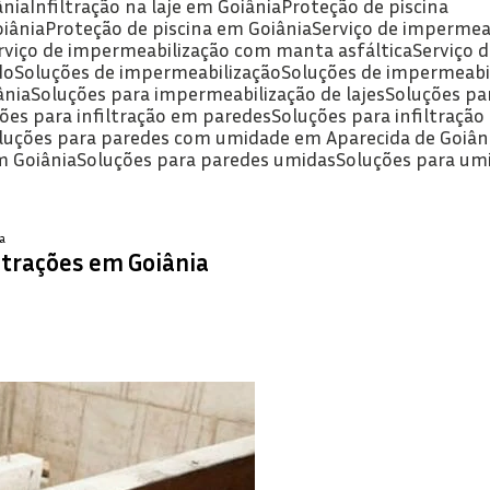
ânia
Infiltração na laje em Goiânia
Proteção de piscina
oiânia
Proteção de piscina em Goiânia
Serviço de impermea
erviço de impermeabilização com manta asfáltica
Serviço
do
Soluções de impermeabilização
Soluções de impermeabi
ânia
Soluções para impermeabilização de lajes
Soluções pa
ções para infiltração em paredes
Soluções para infiltraçã
oluções para paredes com umidade em Aparecida de Goiân
m Goiânia
Soluções para paredes umidas
Soluções para um
a
ltrações em Goiânia