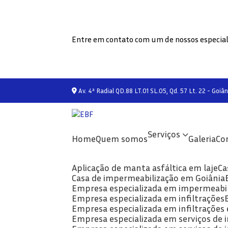
Entre em contato com um de nossos especial
Av. 4ª Radial QD.88 LT.01 SL.05, Qd. 57 Lt. 22 - Goiân
Serviços
Home
Quem somos
Galeria
C
Aplicação de manta asfáltica em laje
C
Casa de impermeabilização em Goiânia
Empresa especializada em impermeabi
Empresa especializada em infiltrações
Empresa especializada em infiltrações
Empresa especializada em serviços de