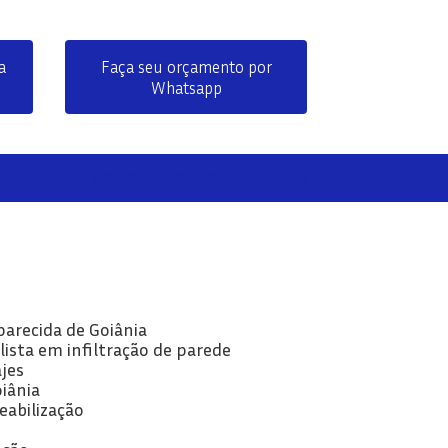
a
Faça seu orçamento por
Whatsapp
(62) 3016-3064
(62) 99958-3064
parecida de Goiânia
lista em infiltração de parede
jes
oiânia
eabilização