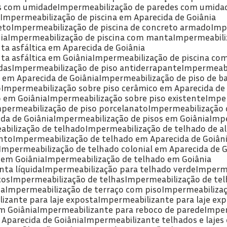
as com umidade
Impermeabilização de paredes com umida
a
Impermeabilização de piscina em Aparecida de Goiânia
eto
Impermeabilização de piscina de concreto armado
Imp
ia
Impermeabilização de piscina com manta
Impermeabili
ta asfáltica em Aparecida de Goiânia
ta asfáltica em Goiânia
Impermeabilização de piscina c
das
Impermeabilização de piso antiderrapante
Impermeabi
 em Aparecida de Goiânia
Impermeabilização de piso de b
o
Impermeabilização sobre piso cerâmico em Aparecida de
o em Goiânia
Impermeabilização sobre piso existente
Impe
mpermeabilização de piso porcelanato
Impermeabilização 
da de Goiânia
Impermeabilização de pisos em Goiânia
Imp
abilização de telhado
Impermeabilização de telhado de a
nto
Impermeabilização de telhado em Aparecida de Goiân
Impermeabilização de telhado colonial em Aparecida de G
 em Goiânia
Impermeabilização de telhado em Goiânia
ta líquida
Impermeabilização para telhado verde
Imperme
cos
Impermeabilização de telhas
Impermeabilização de tel
ia
Impermeabilização de terraço com piso
Impermeabilizaç
izante para laje exposta
Impermeabilizante para laje ex
m Goiânia
Impermeabilizante para reboco de parede
Impe
 Aparecida de Goiânia
Impermeabilizante telhados e lajes