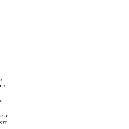
o
 na
a
 e a
 em