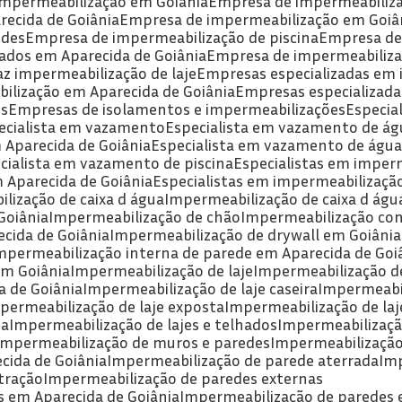
 impermeabilização em Goiânia
Empresa de impermeabiliz
recida de Goiânia
Empresa de impermeabilização em Goiâ
edes
Empresa de impermeabilização de piscina
Empresa d
ados em Aparecida de Goiânia
Empresa de impermeabiliza
az impermeabilização de laje
Empresas especializadas em
ilização em Aparecida de Goiânia
Empresas especializad
es
Empresas de isolamentos e impermeabilizações
Especia
pecialista em vazamento
Especialista em vazamento de ág
 Aparecida de Goiânia
Especialista em vazamento de águ
ecialista em vazamento de piscina
Especialistas em imper
m Aparecida de Goiânia
Especialistas em impermeabilizaçã
lização de caixa d água
Impermeabilização de caixa d águ
Goiânia
Impermeabilização de chão
Impermeabilização co
cida de Goiânia
Impermeabilização de drywall em Goiânia
Impermeabilização interna de parede em Aparecida de Goi
em Goiânia
Impermeabilização de laje
Impermeabilização de
a de Goiânia
Impermeabilização de laje caseira
Impermeabi
mpermeabilização de laje exposta
Impermeabilização de la
da
Impermeabilização de lajes e telhados
Impermeabilizaç
Impermeabilização de muros e paredes
Impermeabilizaçã
cida de Goiânia
Impermeabilização de parede aterrada
Im
tração
Impermeabilização de paredes externas
s em Aparecida de Goiânia
Impermeabilização de paredes 