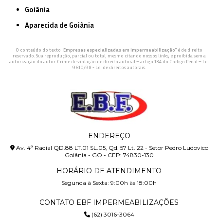
Goiânia
Aparecida de Goiânia
O conteúdo do texto "
Empresas especializadas em impermeabilização
" é de direito
reservado. Sua reprodução, parcial ou total, mesmo citando nossos links, é proibida sem a
autorização do autor. Crime de violação de direito autoral – artigo 184 do Código Penal –
Lei
9610/98 - Lei de direitos autorais
.
ENDEREÇO
Av. 4ª Radial QD.88 LT.01 SL.05, Qd. 57 Lt. 22 - Setor Pedro Ludovico
Goiânia - GO - CEP: 74830-130
HORÁRIO DE ATENDIMENTO
Segunda à Sexta: 9:00h às 18:00h
CONTATO EBF IMPERMEABILIZAÇÕES
(62) 3016-3064