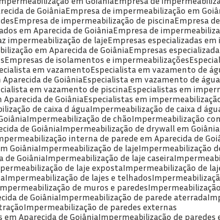
 impermeabilização em Goiânia
Empresa de impermeabiliz
recida de Goiânia
Empresa de impermeabilização em Goiâ
edes
Empresa de impermeabilização de piscina
Empresa d
ados em Aparecida de Goiânia
Empresa de impermeabiliza
az impermeabilização de laje
Empresas especializadas em
ilização em Aparecida de Goiânia
Empresas especializad
es
Empresas de isolamentos e impermeabilizações
Especia
pecialista em vazamento
Especialista em vazamento de ág
 Aparecida de Goiânia
Especialista em vazamento de águ
ecialista em vazamento de piscina
Especialistas em imper
m Aparecida de Goiânia
Especialistas em impermeabilizaçã
lização de caixa d água
Impermeabilização de caixa d águ
Goiânia
Impermeabilização de chão
Impermeabilização co
cida de Goiânia
Impermeabilização de drywall em Goiânia
Impermeabilização interna de parede em Aparecida de Goi
em Goiânia
Impermeabilização de laje
Impermeabilização de
a de Goiânia
Impermeabilização de laje caseira
Impermeabi
mpermeabilização de laje exposta
Impermeabilização de la
da
Impermeabilização de lajes e telhados
Impermeabilizaç
Impermeabilização de muros e paredes
Impermeabilizaçã
cida de Goiânia
Impermeabilização de parede aterrada
Im
tração
Impermeabilização de paredes externas
s em Aparecida de Goiânia
Impermeabilização de paredes 