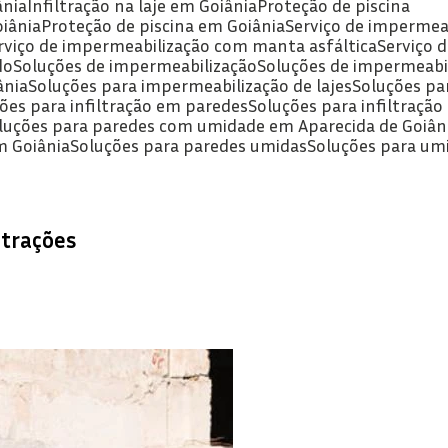
ânia
Infiltração na laje em Goiânia
Proteção de piscina
oiânia
Proteção de piscina em Goiânia
Serviço de impermea
erviço de impermeabilização com manta asfáltica
Serviço
do
Soluções de impermeabilização
Soluções de impermeabi
ânia
Soluções para impermeabilização de lajes
Soluções pa
ções para infiltração em paredes
Soluções para infiltraçã
oluções para paredes com umidade em Aparecida de Goiân
m Goiânia
Soluções para paredes umidas
Soluções para um
ltrações