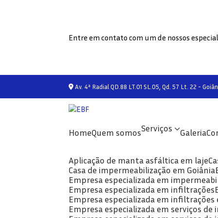
Entre em contato com um de nossos especial
Av. 4ª Radial QD.88 LT.01 SL.05, Qd. 57 Lt. 22 - Goiân
Serviços
Home
Quem somos
Galeria
C
Aplicação de manta asfáltica em laje
C
Casa de impermeabilização em Goiânia
Empresa especializada em impermeabi
Empresa especializada em infiltrações
Empresa especializada em infiltrações
Empresa especializada em serviços de