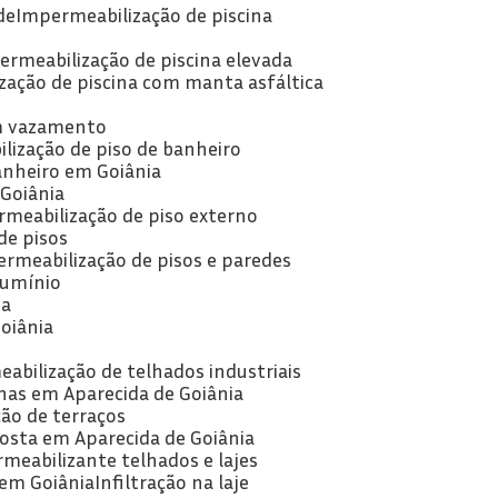
de
Impermeabilização de piscina
ermeabilização de piscina elevada
zação de piscina com manta asfáltica
om vazamento
lização de piso de banheiro
anheiro em Goiânia
 Goiânia
rmeabilização de piso externo
de pisos
ermeabilização de pisos e paredes
lumínio
ia
oiânia
abilização de telhados industriais
has em Aparecida de Goiânia
ão de terraços
posta em Aparecida de Goiânia
rmeabilizante telhados e lajes
 em Goiânia
Infiltração na laje