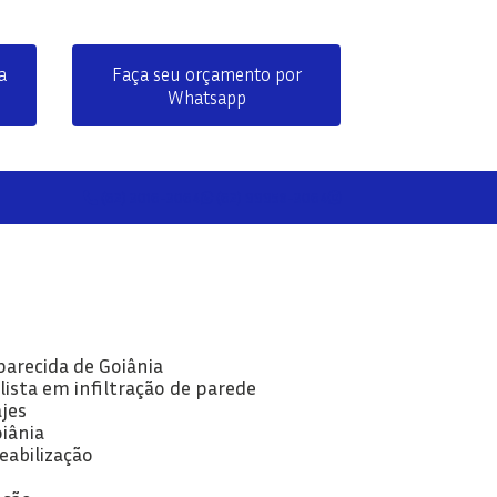
a
Faça seu orçamento por
Whatsapp
(62) 3016-3064
(62) 99958-3064
parecida de Goiânia
lista em infiltração de parede
jes
oiânia
eabilização