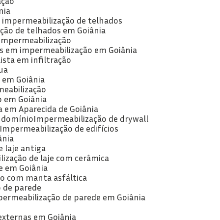
ação
nia
e impermeabilização de telhados
ção de telhados em Goiânia
 impermeabilização
as em impermeabilização em Goiânia
lista em infiltração
ua
a em Goiânia
meabilização
o em Goiânia
a em Aparecida de Goiânia
ndomínio
Impermeabilização de drywall
Impermeabilização de edifícios
ânia
 laje antiga
lização de laje com cerâmica
je em Goiânia
ão com manta asfáltica
o de parede
permeabilização de parede em Goiânia
externas em Goiânia