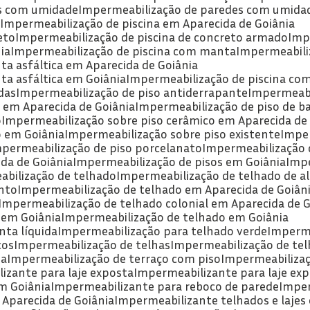
as com umidade
Impermeabilização de paredes com umida
a
Impermeabilização de piscina em Aparecida de Goiânia
eto
Impermeabilização de piscina de concreto armado
Imp
ia
Impermeabilização de piscina com manta
Impermeabili
ta asfáltica em Aparecida de Goiânia
ta asfáltica em Goiânia
Impermeabilização de piscina c
das
Impermeabilização de piso antiderrapante
Impermeabi
 em Aparecida de Goiânia
Impermeabilização de piso de b
o
Impermeabilização sobre piso cerâmico em Aparecida de
o em Goiânia
Impermeabilização sobre piso existente
Impe
mpermeabilização de piso porcelanato
Impermeabilização 
da de Goiânia
Impermeabilização de pisos em Goiânia
Imp
abilização de telhado
Impermeabilização de telhado de a
nto
Impermeabilização de telhado em Aparecida de Goiân
Impermeabilização de telhado colonial em Aparecida de G
 em Goiânia
Impermeabilização de telhado em Goiânia
ta líquida
Impermeabilização para telhado verde
Imperme
cos
Impermeabilização de telhas
Impermeabilização de tel
ia
Impermeabilização de terraço com piso
Impermeabilizaç
izante para laje exposta
Impermeabilizante para laje ex
m Goiânia
Impermeabilizante para reboco de parede
Impe
 Aparecida de Goiânia
Impermeabilizante telhados e lajes