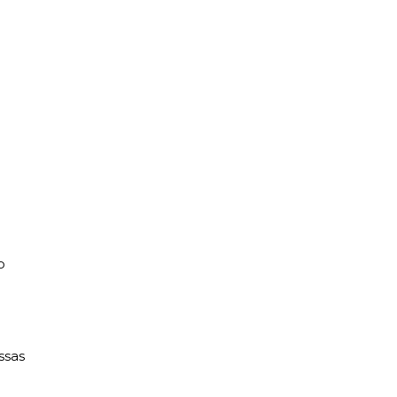
o
ssas