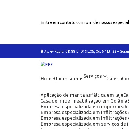
Entre em contato com um de nossos especial
Av. 4ª Radial QD.88 LT.01 SL.05, Qd. 57 Lt. 22 - Goiân
Serviços
Home
Quem somos
Galeria
C
Aplicação de manta asfáltica em laje
C
Casa de impermeabilização em Goiânia
Empresa especializada em impermeabi
Empresa especializada em infiltrações
Empresa especializada em infiltrações
Empresa especializada em serviços de