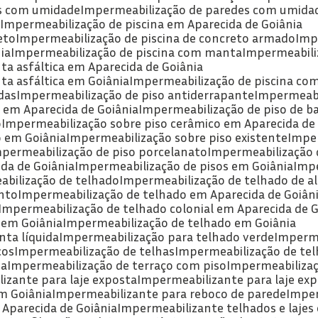
as com umidade
Impermeabilização de paredes com umida
a
Impermeabilização de piscina em Aparecida de Goiânia
eto
Impermeabilização de piscina de concreto armado
Imp
ia
Impermeabilização de piscina com manta
Impermeabili
ta asfáltica em Aparecida de Goiânia
ta asfáltica em Goiânia
Impermeabilização de piscina c
das
Impermeabilização de piso antiderrapante
Impermeabi
 em Aparecida de Goiânia
Impermeabilização de piso de b
o
Impermeabilização sobre piso cerâmico em Aparecida de
o em Goiânia
Impermeabilização sobre piso existente
Impe
mpermeabilização de piso porcelanato
Impermeabilização 
da de Goiânia
Impermeabilização de pisos em Goiânia
Imp
abilização de telhado
Impermeabilização de telhado de a
nto
Impermeabilização de telhado em Aparecida de Goiân
Impermeabilização de telhado colonial em Aparecida de G
 em Goiânia
Impermeabilização de telhado em Goiânia
ta líquida
Impermeabilização para telhado verde
Imperme
cos
Impermeabilização de telhas
Impermeabilização de tel
ia
Impermeabilização de terraço com piso
Impermeabilizaç
izante para laje exposta
Impermeabilizante para laje ex
m Goiânia
Impermeabilizante para reboco de parede
Impe
 Aparecida de Goiânia
Impermeabilizante telhados e lajes