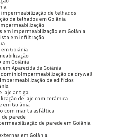
ação
nia
e impermeabilização de telhados
ção de telhados em Goiânia
 impermeabilização
as em impermeabilização em Goiânia
lista em infiltração
ua
a em Goiânia
meabilização
o em Goiânia
a em Aparecida de Goiânia
ndomínio
Impermeabilização de drywall
Impermeabilização de edifícios
ânia
 laje antiga
lização de laje com cerâmica
je em Goiânia
ão com manta asfáltica
o de parede
permeabilização de parede em Goiânia
externas em Goiânia