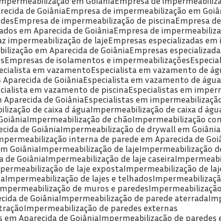
 impermeabilização em Goiânia
Empresa de impermeabiliz
recida de Goiânia
Empresa de impermeabilização em Goiâ
edes
Empresa de impermeabilização de piscina
Empresa d
ados em Aparecida de Goiânia
Empresa de impermeabiliza
az impermeabilização de laje
Empresas especializadas em
ilização em Aparecida de Goiânia
Empresas especializad
es
Empresas de isolamentos e impermeabilizações
Especia
pecialista em vazamento
Especialista em vazamento de ág
 Aparecida de Goiânia
Especialista em vazamento de águ
ecialista em vazamento de piscina
Especialistas em imper
m Aparecida de Goiânia
Especialistas em impermeabilizaçã
lização de caixa d água
Impermeabilização de caixa d águ
Goiânia
Impermeabilização de chão
Impermeabilização co
cida de Goiânia
Impermeabilização de drywall em Goiânia
Impermeabilização interna de parede em Aparecida de Goi
em Goiânia
Impermeabilização de laje
Impermeabilização de
a de Goiânia
Impermeabilização de laje caseira
Impermeabi
mpermeabilização de laje exposta
Impermeabilização de la
da
Impermeabilização de lajes e telhados
Impermeabilizaç
Impermeabilização de muros e paredes
Impermeabilizaçã
cida de Goiânia
Impermeabilização de parede aterrada
Im
tração
Impermeabilização de paredes externas
s em Aparecida de Goiânia
Impermeabilização de paredes 