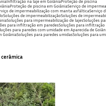
ânia
Infiltração na laje em Goiânia
Proteção de piscina
oiânia
Proteção de piscina em Goiânia
Serviço de impermea
erviço de impermeabilização com manta asfáltica
Serviço
do
Soluções de impermeabilização
Soluções de impermeabi
ânia
Soluções para impermeabilização de lajes
Soluções pa
ções para infiltração em paredes
Soluções para infiltraçã
oluções para paredes com umidade em Aparecida de Goiân
m Goiânia
Soluções para paredes umidas
Soluções para um
m cerâmica