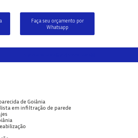
a
Faça seu orçamento por
Whatsapp
(62) 3016-3064
(62) 99958-3064
parecida de Goiânia
lista em infiltração de parede
jes
oiânia
eabilização