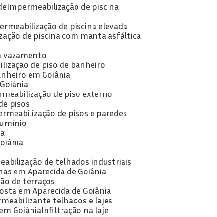
de
Impermeabilização de piscina
ermeabilização de piscina elevada
zação de piscina com manta asfáltica
om vazamento
lização de piso de banheiro
anheiro em Goiânia
 Goiânia
rmeabilização de piso externo
de pisos
ermeabilização de pisos e paredes
lumínio
ia
oiânia
abilização de telhados industriais
has em Aparecida de Goiânia
ão de terraços
posta em Aparecida de Goiânia
rmeabilizante telhados e lajes
 em Goiânia
Infiltração na laje