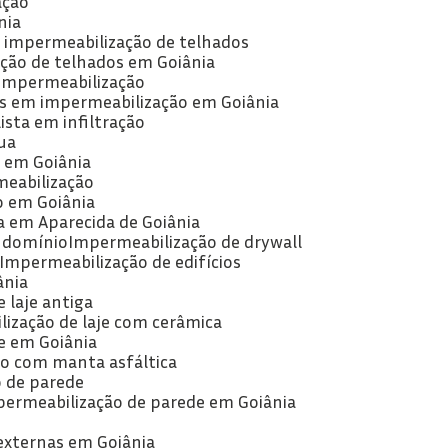
ação
nia
e impermeabilização de telhados
ção de telhados em Goiânia
 impermeabilização
as em impermeabilização em Goiânia
lista em infiltração
ua
a em Goiânia
meabilização
o em Goiânia
a em Aparecida de Goiânia
ndomínio
Impermeabilização de drywall
Impermeabilização de edifícios
ânia
 laje antiga
lização de laje com cerâmica
je em Goiânia
ão com manta asfáltica
o de parede
permeabilização de parede em Goiânia
externas em Goiânia