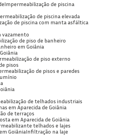
de
Impermeabilização de piscina
ermeabilização de piscina elevada
zação de piscina com manta asfáltica
om vazamento
lização de piso de banheiro
anheiro em Goiânia
 Goiânia
rmeabilização de piso externo
de pisos
ermeabilização de pisos e paredes
lumínio
ia
oiânia
abilização de telhados industriais
has em Aparecida de Goiânia
ão de terraços
posta em Aparecida de Goiânia
rmeabilizante telhados e lajes
 em Goiânia
Infiltração na laje