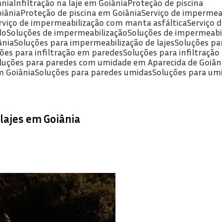
ânia
Infiltração na laje em Goiânia
Proteção de piscina
oiânia
Proteção de piscina em Goiânia
Serviço de impermea
erviço de impermeabilização com manta asfáltica
Serviço
do
Soluções de impermeabilização
Soluções de impermeabi
ânia
Soluções para impermeabilização de lajes
Soluções pa
ções para infiltração em paredes
Soluções para infiltraçã
oluções para paredes com umidade em Aparecida de Goiân
m Goiânia
Soluções para paredes umidas
Soluções para um
lajes em Goiânia