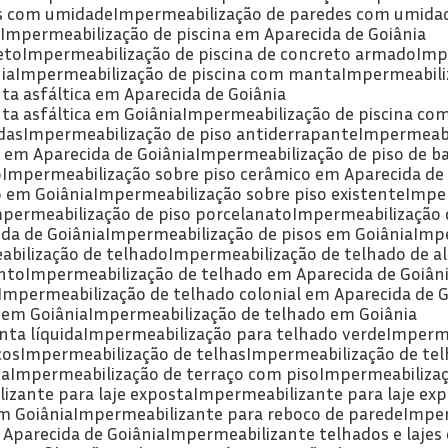
as com umidade
Impermeabilização de paredes com umida
a
Impermeabilização de piscina em Aparecida de Goiânia
eto
Impermeabilização de piscina de concreto armado
Imp
ia
Impermeabilização de piscina com manta
Impermeabili
ta asfáltica em Aparecida de Goiânia
ta asfáltica em Goiânia
Impermeabilização de piscina c
das
Impermeabilização de piso antiderrapante
Impermeabi
 em Aparecida de Goiânia
Impermeabilização de piso de b
o
Impermeabilização sobre piso cerâmico em Aparecida de
o em Goiânia
Impermeabilização sobre piso existente
Impe
mpermeabilização de piso porcelanato
Impermeabilização 
da de Goiânia
Impermeabilização de pisos em Goiânia
Imp
abilização de telhado
Impermeabilização de telhado de a
nto
Impermeabilização de telhado em Aparecida de Goiân
Impermeabilização de telhado colonial em Aparecida de G
 em Goiânia
Impermeabilização de telhado em Goiânia
ta líquida
Impermeabilização para telhado verde
Imperme
cos
Impermeabilização de telhas
Impermeabilização de tel
ia
Impermeabilização de terraço com piso
Impermeabilizaç
izante para laje exposta
Impermeabilizante para laje ex
m Goiânia
Impermeabilizante para reboco de parede
Impe
 Aparecida de Goiânia
Impermeabilizante telhados e lajes