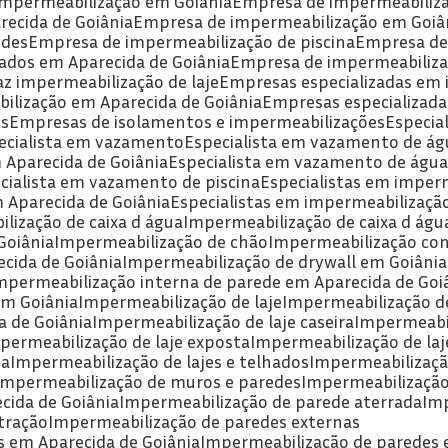
 impermeabilização em Goiânia
Empresa de impermeabiliz
recida de Goiânia
Empresa de impermeabilização em Goiâ
edes
Empresa de impermeabilização de piscina
Empresa d
ados em Aparecida de Goiânia
Empresa de impermeabiliza
az impermeabilização de laje
Empresas especializadas em
ilização em Aparecida de Goiânia
Empresas especializad
es
Empresas de isolamentos e impermeabilizações
Especia
pecialista em vazamento
Especialista em vazamento de ág
 Aparecida de Goiânia
Especialista em vazamento de águ
ecialista em vazamento de piscina
Especialistas em imper
m Aparecida de Goiânia
Especialistas em impermeabilizaçã
lização de caixa d água
Impermeabilização de caixa d águ
Goiânia
Impermeabilização de chão
Impermeabilização co
cida de Goiânia
Impermeabilização de drywall em Goiânia
Impermeabilização interna de parede em Aparecida de Goi
em Goiânia
Impermeabilização de laje
Impermeabilização de
a de Goiânia
Impermeabilização de laje caseira
Impermeabi
mpermeabilização de laje exposta
Impermeabilização de la
da
Impermeabilização de lajes e telhados
Impermeabilizaç
Impermeabilização de muros e paredes
Impermeabilizaçã
cida de Goiânia
Impermeabilização de parede aterrada
Im
tração
Impermeabilização de paredes externas
s em Aparecida de Goiânia
Impermeabilização de paredes 