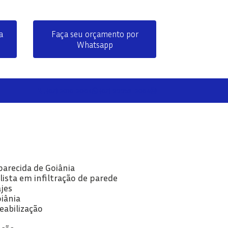
a
Faça seu orçamento por
Whatsapp
(62) 3016-3064
(62) 99958-3064
parecida de Goiânia
lista em infiltração de parede
jes
oiânia
eabilização