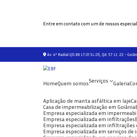
Entre em contato com um de nossos especial
Av. 4ª Radial QD.88 LT.01 SL.05, Qd. 57 Lt. 22 - Goiân
Serviços
Home
Quem somos
Galeria
C
Aplicação de manta asfáltica em laje
C
Casa de impermeabilização em Goiânia
Empresa especializada em impermeabi
Empresa especializada em infiltrações
Empresa especializada em infiltrações
Empresa especializada em serviços de