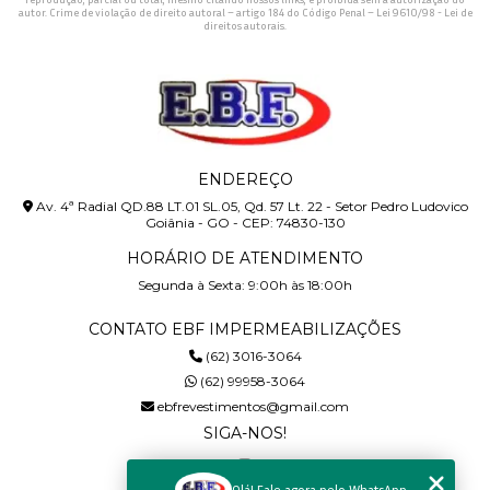
autor. Crime de violação de direito autoral – artigo 184 do Código Penal –
Lei 9610/98 - Lei de
direitos autorais
.
ENDEREÇO
Av. 4ª Radial QD.88 LT.01 SL.05, Qd. 57 Lt. 22 - Setor Pedro Ludovico
Goiânia - GO - CEP: 74830-130
HORÁRIO DE ATENDIMENTO
Segunda à Sexta: 9:00h às 18:00h
CONTATO EBF IMPERMEABILIZAÇÕES
(62) 3016-3064
(62) 99958-3064
ebfrevestimentos@gmail.com
SIGA-NOS!
Olá! Fale agora pelo WhatsApp